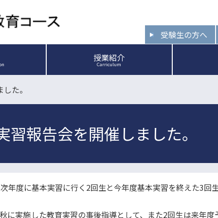
受験生の方へ
授業紹介
ion
Carriculum
ました。
実習報告会を開催しました。
に、次年度に基本実習に行く2回生と今年度基本実習を終えた3回
の秋に実施した教育実習の事後指導として、また2回生は来年度