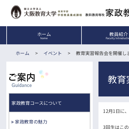
ホーム
教員紹介
home
Faculty Introduct
ホーム
イベント
教育実習報告会を開催し
ご案内
教育
家政教育コースについて
12月1日
家政教育の魅力
3回生はこ