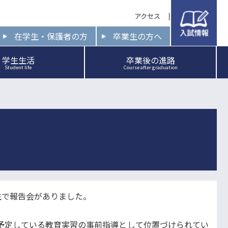
入試情報
アクセス
在学生・保護者の方
卒業生の方へ
学生生活
卒業後の進路
Student life
Course after graduation
生で報告会がありました。
予定している教育実習の事前指導として位置づけられてい