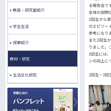
る報告会で
教員・研究室紹介
全体の説明
3回生から
のエピソー
学生生活
参考になり
また2回生
授業紹介
りました。
3回生には
教材・研究
ンの向上に
2回生・3
生活文化研究