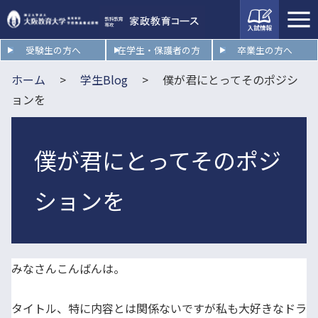
入試情
報
受験生の方へ
在学生・保護者の方
卒業生の方へ
ホーム
学生Blog
僕が君にとってそのポジシ
ョンを
僕が君にとってそのポジ
ションを
みなさんこんばんは。
タイトル、特に内容とは関係ないですが私も大好きなドラ