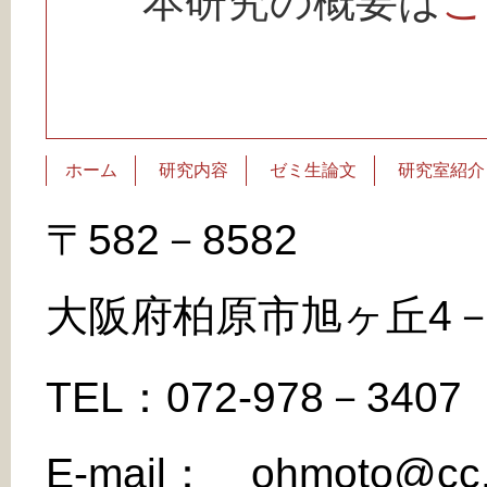
本研究の概要は
こ
ホーム
研究内容
ゼミ生論文
研究室紹介
〒582－8582
大阪府柏原市旭ヶ丘4－
TEL：072‐978－340
E-mail： ohmoto@cc.o